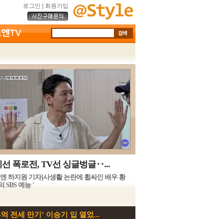
로그인
|
회원가입
선 폭로전, TV선 싱글벙글‥...
스엔 하지원 기자]사생활 논란에 휩싸인 배우 황
 SBS 예능 '
05억 전세 만기’ 이승기 입 열었...