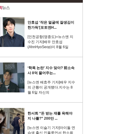
안효섭 ‘작은 얼굴에 잘생김이
한가득’[포토엔H...
[인천공항(영종도)=뉴스엔 지
수진 기자]배우 안효섭
(AhnHyoSeop)이 8월 6일
‘학폭 논란’ 지수 맞아? 前소속
사 8억 물어주는...
[뉴스엔 배효주 기자]배우 지수
의 근황이 공개됐다.지수는 8
월 6일 자신의
한서희 “돈 받는 쟤를 욕해야
지 나를?” 200만 ...
[뉴스엔 이슬기 기자]아이돌 연
습생 출신 인플루언서 한소희