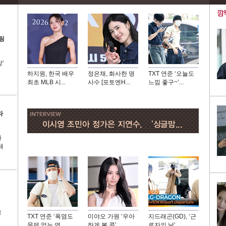
팅
'
하지원, 한국 배우
정은채, 화사한 명
TXT 연준 ‘오늘도
최초 MLB 시...
사수 [포토엔H...
느낌 좋구~’...
라
화
대
웅
TXT 연준 ‘폭염도
미야오 가원 ‘우아
지드래곤(GD), ‘근
문제 없는 연...
하게 볼 콕’...
로자의 날’ ...