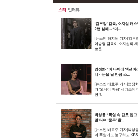
‘김부장’ 감독, 소지섭 캐스
2번 실패→“미...
[뉴스엔 하지원 기자]'김부장
이승영 감독이 소지섭의 새
로운
엄정화 “이 나이에 액션이
니‥눈물 날 만큼 소...
[뉴스엔 배효주 기자]엄정
가 '오케이 마담' 시리즈에 
한 각
박성웅 “폭염 속 갑옷 입고
말 타며 ‘문무’ 촬...
[뉴스엔 배효주 기자]박성
이 폭염에도 불구하고 KBS