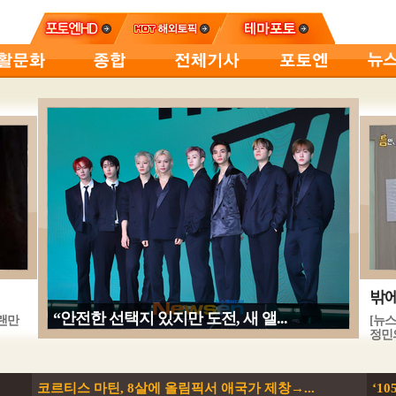
밖에
“안전한 선택지 있지만 도전, 새 앨...
오랜만
[뉴
정민의
코르티스 마틴, 8살에 올림픽서 애국가 제창→...
‘1