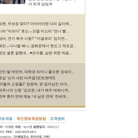
가 외국 남성과
현, 무보정 맞아? 어마어마한 다리 길이에 ...
라 “아프다” 호소→모델 이소라 “언니 빨...
비, 연기 복귀 시동? “‘더글로리’ 임지연...
해진→다니엘 헤니, 광화문에서 핫도그 역조공...
궁민 결혼 잘했네…♥진아름, 남편 위한 먹음...
찬민 딸 박민하, 대학생 되더니 물오른 성숙미...
효섭 ‘신이 내린 비주얼’[포토엔HD]
러들의 쇼핑몰2’ 정윤하, 판 집어삼킨 리더...
퍼주니어 신동 “김요한, 내가 배우 데뷔시켜...
부 환자 연애 예능 ‘내 남은 연애’ 전세계...