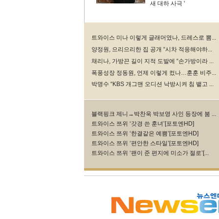
새 대하 사극 '
트와이스 미나 이렇게 글래머였나, 드레스로 뽐...
양정원, 으리으리한 집 공개 “시차 적응해야하...
채리나, 가방끈 길이 지적 도발에 “손가방이라 ...
폭풍성장 정동원, 언제 이렇게 컸나…훈훈 비주...
박명수 “KBS 개그맨 오디션 낙방시켜 침 뱉고 ...
블랙핑크 제니→박찬욱 박보영 사인 등장에 붐 ...
트와이스 쯔위 ‘갓경 쓴 훈녀’[포토엔HD]
트와이스 쯔위 ‘한결같은 예쁨’[포토엔HD]
트와이스 쯔위 ‘편안한 스타일’[포토엔HD]
트와이스 쯔위 ‘팬이 준 편지에 미소가 절로’[...