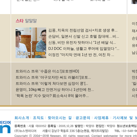
이정
김풍, 치욕의 전립선염 검사+치료 생생 후...
채시
손담비, 일본서 신발 신고 호텔 침대에…비...
손담
신동, 비만 유전자 탓하더니 “1년 배달 식...
유
DJ DOC 이하늘, 생활고 루머에 입열었다 “...
남
이정진 “마지막 연애 1년 반 전, 여친 차 ...
트와이스 쯔위 ‘수줍은 미소’[포토엔HD]
박
트와이스 쯔위 ‘야구모자만 써도 러블리’[포토...
안
트와이스 쯔위 ‘이렇게 쳐다보면 심장이 쿵’[...
‘킬
윤영미, 10kg 빼고 안면거상 하더니 1년만에 천...
슈
‘학폭 논란’ 지수 맞아? 前소속사 8억 물어주...
시한